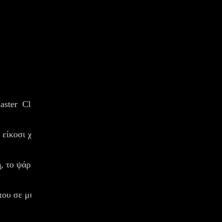
aster
Classes
 σε Λονδίνο, Λος Άντζελες, Νέα Υόρκη, Φλωρεν
 είκοσι χρόνια σε πολύ γνωστά σήριαλ και διαφημίσεις. Έχε
, το ψάρεμα, τα ταξίδια και όλες οι μορφές Τέχνης.
 του σε μια μουσική προβιοτική σούπα. 