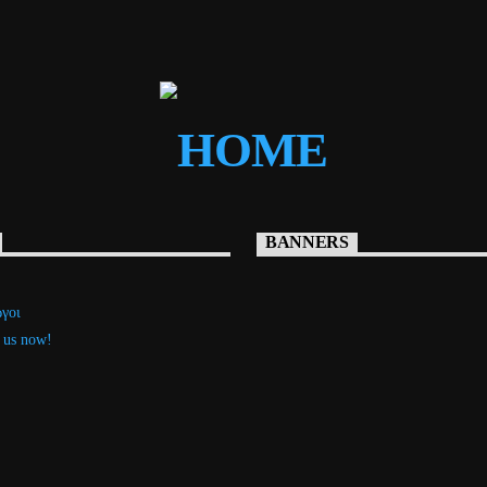
BANNERS
γοι
 us now!