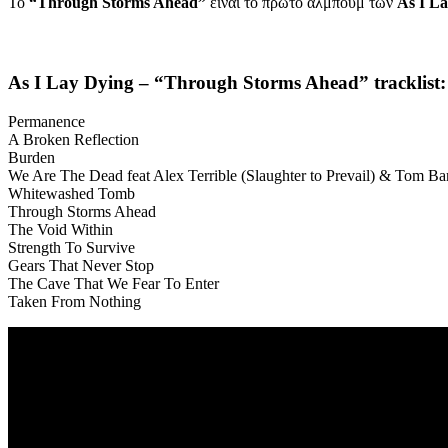
Το
“Through Storms Ahead”
είναι το πρώτο άλμπουμ των
As I L
Αs I Lay Dying – “Through Storms Ahead” tracklist:
Permanence
A Broken Reflection
Burden
We Are The Dead feat Alex Terrible (Slaughter to Prevail) & Tom Ba
Whitewashed Tomb
Through Storms Ahead
The Void Within
Strength To Survive
Gears That Never Stop
The Cave That We Fear To Enter
Taken From Nothing