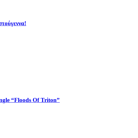
στούγεννα!
gle “Floods Of Triton”