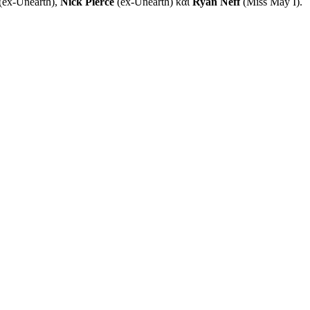
(ex-Unearth),
Nick Pierce
(ex-Unearth) και
Ryan Neff
(Miss May I).