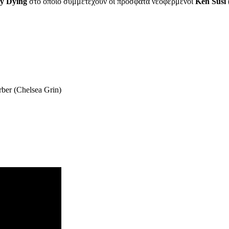
ay Dying
στο οποίο συμμετέχουν οι πρόσφατα νεοφερμένοι
Ken Susi
rber (Chelsea Grin)