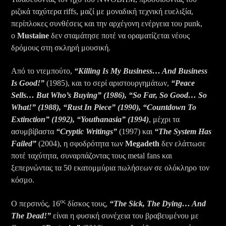
ριζικά ταχύτερα riffs, μαζί με μοναδική τεχνική ευελιξία,
περίπλοκες συνθέσεις και την αρχέγονη ενέργεια του punk,
ο
Mustaine
δεν σταμάτησε ποτέ να οραματίζεται νέους
δρόμους στη σκληρή μουσική.
Από το ντεμπούτο,
“Killing Is My Business… And Business
Is Good!”
(1985), και το σερί αριστουργημάτων,
“Peace
Sells… But Who’s Buying” (1986), “So Far, So Good… So
What!” (1988), “Rust In Piece” (1990), “Countdown To
Extinction” (1992), “Youthanasia” (1994)
, μέχρι τα
ασυμβίβαστα
“Cryptic Writings”
(1997) και
“The System Has
Failed”
(2004), η σφοδρότητα των
Megadeth
δεν ελάττωσε
ποτέ ταχύτητα, συναρπάζοντας τους metal fans και
ξεπερνώντας τα 50 εκατομμύρια πωλήσεων σε ολόκληρο τον
κόσμο.
ος
Ο περσινός, 16
δίσκος τους,
“The Sick, The Dying… And
The Dead!”
είναι η φυσική συνέχεια του βραβευμένου με