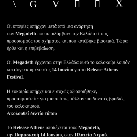
Οι υποψίες υπήρχαν μετά από μια ανάρτηση
των
Megadeth
που περιλάμβανε την Ελλάδα στους
προορισμούς του σχήματος και που κατέβηκε βιαστικά. Τώρα
Εvolutionradio
ήρθε και η επιβεβαίωση.
Οι
Megadeth
έρχονται στην Ελλάδα αυτό το καλοκαίρι λοιπόν
και συγκεκριμένα στις
14 Ιουνίου
για το
Release Athens
Festival
.
Η ευκαιρία υπήρχε και ευτυχώς αξιοποιήθηκε,
προετοιμαστείτε για μια από τις μάλλον πιο δυνατές βραδιές
του καλοκαιριού.
Ακολουθεί δελτίο τύπου
Το
Release Athens
υποδέχεται τους
Megadeth
,
την
Παρασκευή 14 Ιουνίου
, στην
Πλατεία Νερού
.