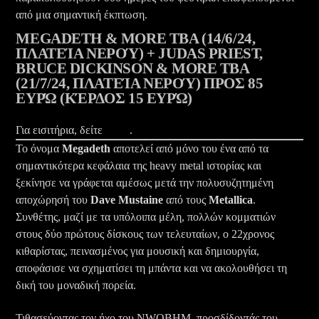
από μια σημαντική έκπτωση.
MEGADETH & MORE TBA (14/6/24,
ΠΛΑΤΕΊΑ ΝΕΡΟΎ) + JUDAS PRIEST,
BRUCE DICKINSON & MORE TBA
(21/7/24, ΠΛΑΤΕΊΑ ΝΕΡΟΎ) ΠΡΟΣ 85
ΕΥΡΏ (ΚΈΡΔΟΣ 15 ΕΥΡΏ)
Για εισιτήρια, δείτε
ΕΔΩ
.
Το όνομα
Megadeth
αποτελεί από μόνο του ένα από τα
σημαντικότερα κεφάλαια της heavy metal ιστορίας και
ξεκίνησε να γράφεται αμέσως μετά την πολυσυζητημένη
αποχώρησή του
Dave Mustaine
από τους
Metallica
.
Συνθέτης, μαζί με τα υπόλοιπα μέλη, πολλών κομματιών
στους δύο πρώτους δίσκους των τελευταίων, ο 22χρονος
κιθαρίστας, πεινασμένος για μουσική και δημιουργία,
αποφάσισε να σχηματίσει τη μπάντα και να ακολουθήσει τη
δική του μοναδική πορεία.
Τιθασεύοντας τον ήχο του NWOBHM, προσδίδοντάς του