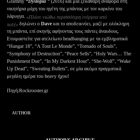
Grammy
“Dystopia ”
(2016) και μια ξεκάθαρη αναφορά στη
νικητήρια μάχη του ηγέτη της μπάντας με τον καρκίνο του
λάρυγγα.
«Πλέον νιώθω περισσότερη ενέργεια από
δηλώνει ο
Dave
και το αποδεικνύει, μαζί με ολόκληρη
ποτέ»
τη μπάντα, επί σκηνής αφήνοντας τους πάντες άναυδους.
Ετοιμαστείτε για ατελείωτο headbanging με τα εμβληματικά
“Hangar 18”, “A Tout Le Monde”, “Tornado of Souls”,
“Symphony of Destruction”, “Peace Sells”, “Holy Wars… The
Punishment Due”, “In My Darkest Hour”, “She-Wolf”, “Wake
Up Dead”, “Sweating Bullets”, σε μία ακόμα πραγματικά
μεγάλη ημέρα του heavy ήχου!
Πηγή:Rockrooster.gr
AUTHOR
ZOIS